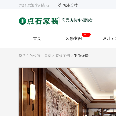


欢迎来到点石
长沙
【切换】
您好,欢迎来到点石！
城市分站
|
高品质装修领跑者
HOT
首页
装修案例
设计团
您所在的位置：
首页
>
装修案例
>
案例详情