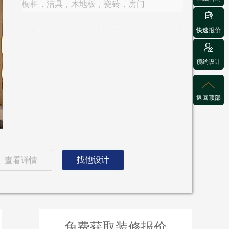
橱柜，洁具，木地板，瓷砖，房门

快速报价

预约设计

返回顶部
找他设计
查看详情
免费获取装修报价