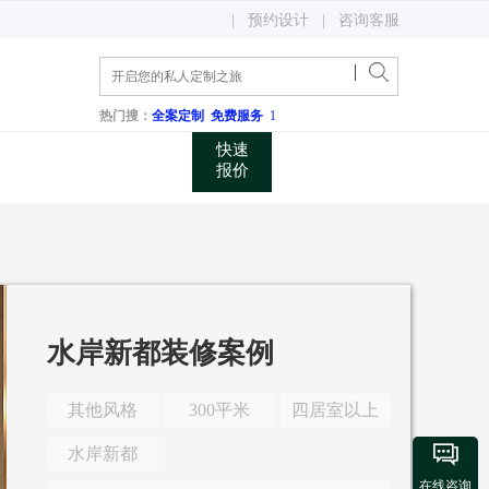
400 048 0731
|
预约设计
|
咨询客服
关注微信公众账号
咨询电话
热门搜：
全案定制
免费服务
1
快速
报价
水岸新都装修案例
其他风格
300平米
四居室以上

水岸新都
在线咨询